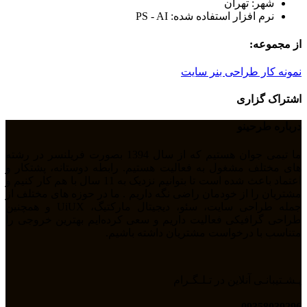
شهر: تهران
نرم افزار استفاده شده: PS - AI
از مجموعه:
نمونه کار طراحی بنر سایت
اشتراک گزاری
درباره طرحینو
ما تیمی جوان هستیم که از سال 1394 بصورت فریلنسر در رشته
های مختلف مشغول به فعالیت هستیم. رابطه دوستانه، پشتکار و
اعتماد باعث شده است تا بتوانیم نزدیک به 11 سال با هم کار کنیم و
مشتریان را از خودمان راضی نگه داریم . ما در حوزه های مختلف از
جمله طراحی سایت، سئو، دیجیتال مارکتیگ، UiUX و همچنین
طراحی گرافیکی فعالیت داریم و سعی کرده‌ایم بهترین خروجی را
متناسب با درخواست مشتریان داشته باشیم.
پـشـتیبانـی آنلاین در تـلـگـرام
09358039296