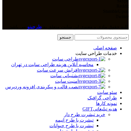
Skype
Reddit
StumbleUpon
Twitter
کلیه حقوق مادی و معنوی این سایت متعلق به
طرحینو
می باشد.
جستجو
صفحه اصلی
خدمات طراحی سایت
طراحی سایت
محاسبه آنلاین هزینه طراحی سایت در تهران
افزایش سرعت سایت
پشتیبانی سایت
امنیت سایت
نصب قالب و پیکربندی افزونه وردپرس
سئو سایت
طراحی گرافیک
نمونه کارها
هدیه تبلیغاتی
GIFT
خرید تیشرت طرح دار
تیشرت با طرح انیمه
تیشرت با طرح حیوانات