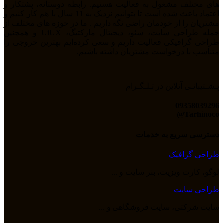
های مختلف مشغول به فعالیت هستیم. رابطه دوستانه، پشتکار و
اعتماد باعث شده است تا بتوانیم نزدیک به 11 سال با هم کار کنیم و
مشتریان را از خودمان راضی نگه داریم . ما در حوزه های مختلف از
جمله طراحی سایت، سئو، دیجیتال مارکتیگ، UiUX و همچنین
طراحی گرافیکی فعالیت داریم و سعی کرده‌ایم بهترین خروجی را
متناسب با درخواست مشتریان داشته باشیم.
پـشـتیبانـی آنلاین در تـلـگـرام
09358039296
Tarhinoco@​
دسترسی سریع به خدمات
طراحی گرافیک
لوگو، کارت ویزیت، بنر سایت و ...
طراحی سایت
سایت شرکتی، سایت فروشگاهی و ...