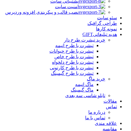
پشتیبانی سایت
امنیت سایت
نصب قالب و پیکربندی افزونه وردپرس
سئو سایت
طراحی گرافیک
نمونه کارها
هدیه تبلیغاتی
GIFT
خرید تیشرت طرح دار
تیشرت با طرح انیمه
تیشرت با طرح حیوانات
تیشرت با طرح خاص
تیشرت با طرح دلخواه
تیشرت با طرح کارتونی
تیشرت با طرح گیمینگ
خرید ماگ
ماگ انیمه
ماگ گیمینگ
تابلو شاسی سه بعدی
مقالات
تماس
درباره ما
تماس با ما
علاقه مندی
مقایسه