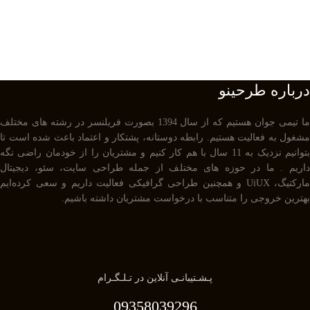
درباره طرحینو
ما تیمی جوان هستیم که از سال 1394 بصورت فریلنسر در رشته های مختلف
مشغول به فعالیت هستیم. رابطه دوستانه، پشتکار و اعتماد باعث شده است تا
بتوانیم نزدیک به 11 سال با هم کار کنیم و مشتریان را از خودمان راضی نگه
داریم . ما در حوزه های مختلف از جمله طراحی سایت، سئو، دیجیتال
مارکتیگ، UiUX و همچنین طراحی گرافیکی فعالیت داریم و سعی کرده‌ایم
بهترین خروجی را متناسب با درخواست مشتریان داشته باشیم.
پـشـتیبانـی آنلاین در تـلـگـرام
09358039296