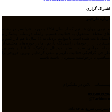
اشتراک گزاری
درباره طرحینو
ما تیمی جوان هستیم که از سال 1394 بصورت فریلنسر در رشته
های مختلف مشغول به فعالیت هستیم. رابطه دوستانه، پشتکار و
اعتماد باعث شده است تا بتوانیم نزدیک به 11 سال با هم کار کنیم و
مشتریان را از خودمان راضی نگه داریم . ما در حوزه های مختلف از
جمله طراحی سایت، سئو، دیجیتال مارکتیگ، UiUX و همچنین
طراحی گرافیکی فعالیت داریم و سعی کرده‌ایم بهترین خروجی را
متناسب با درخواست مشتریان داشته باشیم.
پـشـتیبانـی آنلاین در تـلـگـرام
09358039296
Tarhinoco@​
دسترسی سریع به خدمات