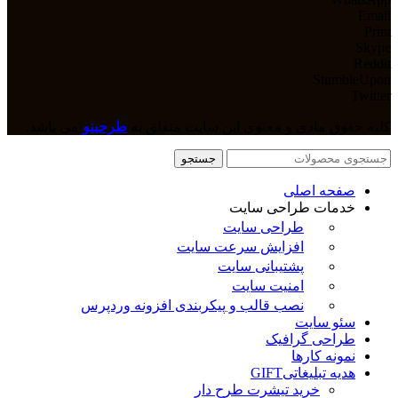
Email
Print
Skype
Reddit
StumbleUpon
Twitter
کلیه حقوق مادی و معنوی این سایت متعلق به
طرحینو
می باشد.
جستجو
صفحه اصلی
خدمات طراحی سایت
طراحی سایت
افزایش سرعت سایت
پشتیبانی سایت
امنیت سایت
نصب قالب و پیکربندی افزونه وردپرس
سئو سایت
طراحی گرافیک
نمونه کارها
هدیه تبلیغاتی
GIFT
خرید تیشرت طرح دار