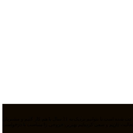
ما تیمی جوان هستیم که از سال 1394 بصورت فریلنسر در رشته های مختلف مشغول به فعالیت هستیم. رابطه دوستانه، پشتکار و اعتماد باعث شده است تا بتوانیم نزدیک به 11 سال با هم کار کنیم و مشتریان
مله طراحی سایت، سئو، دیجیتال مارکتیگ، UiUX و همچنین طراحی گرافیکی فعالیت داریم و سعی کرده‌ایم بهترین خروجی را متناسب با درخواست