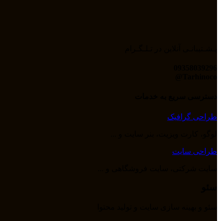
پـشـتیبانـی آنلاین در تـلـگـرام
09358039296
Tarhinoco@​
دسترسی سریع به خدمات
طراحی گرافیک
لوگو، کارت ویزیت، بنر سایت و ...
طراحی سایت
سایت شرکتی، سایت فروشگاهی و ...
سئو
سئو و بهینه سازی سایت و تولید محتوا