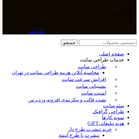
Skype
Reddit
StumbleUpon
Twitter
کلیه حقوق مادی و معنوی این سایت متعلق به
طرحینو
می باشد.
جستجو
صفحه اصلی
خدمات طراحی سایت
طراحی سایت
محاسبه آنلاین هزینه طراحی سایت در تهران
افزایش سرعت سایت
پشتیبانی سایت
امنیت سایت
نصب قالب و پیکربندی افزونه وردپرس
سئو سایت
طراحی گرافیک
نمونه کارها
هدیه تبلیغاتی
GIFT
خرید تیشرت طرح دار
تیشرت با طرح انیمه