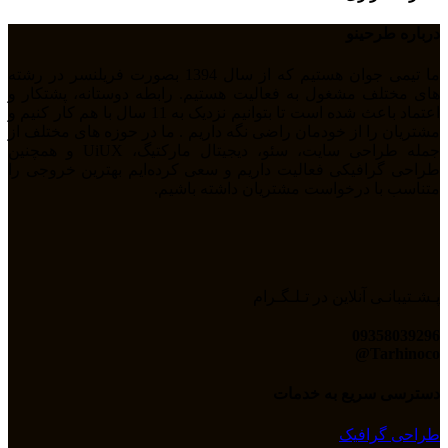
درباره طرحینو
ما تیمی جوان هستیم که از سال 1394 بصورت فریلنسر در رشته
های مختلف مشغول به فعالیت هستیم. رابطه دوستانه، پشتکار و
اعتماد باعث شده است تا بتوانیم نزدیک به 11 سال با هم کار کنیم و
مشتریان را از خودمان راضی نگه داریم . ما در حوزه های مختلف از
جمله طراحی سایت، سئو، دیجیتال مارکتیگ، UiUX و همچنین
طراحی گرافیکی فعالیت داریم و سعی کرده‌ایم بهترین خروجی را
متناسب با درخواست مشتریان داشته باشیم.
پـشـتیبانـی آنلاین در تـلـگـرام
09358039296
Tarhinoco@​
دسترسی سریع به خدمات
طراحی گرافیک