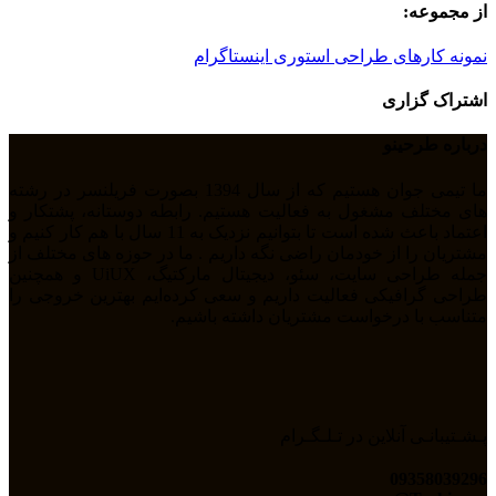
از مجموعه:
نمونه کارهای طراحی استوری اینستاگرام
اشتراک گزاری
درباره طرحینو
ما تیمی جوان هستیم که از سال 1394 بصورت فریلنسر در رشته
های مختلف مشغول به فعالیت هستیم. رابطه دوستانه، پشتکار و
اعتماد باعث شده است تا بتوانیم نزدیک به 11 سال با هم کار کنیم و
مشتریان را از خودمان راضی نگه داریم . ما در حوزه های مختلف از
جمله طراحی سایت، سئو، دیجیتال مارکتیگ، UiUX و همچنین
طراحی گرافیکی فعالیت داریم و سعی کرده‌ایم بهترین خروجی را
متناسب با درخواست مشتریان داشته باشیم.
پـشـتیبانـی آنلاین در تـلـگـرام
09358039296