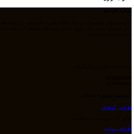
درباره طرحینو
مشتریان داشته باشیم.
پـشـتیبانـی آنلاین در تـلـگـرام
09358039296
Tarhinoco@​
دسترسی سریع به خدمات
طراحی گرافیک
لوگو، کارت ویزیت، بنر سایت و ...
طراحی سایت