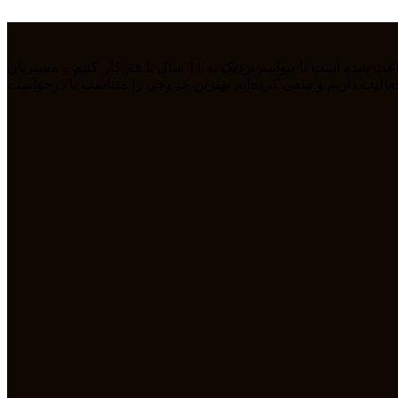
ما تیمی جوان هستیم که از سال 1394 بصورت فریلنسر در رشته های مختلف مشغول به فعالیت هستیم. رابطه دوستانه، پشتکار و اعتماد باعث شده است تا بتوانیم نزدیک به 11 سال با هم کار کنیم و مشتریان
مله طراحی سایت، سئو، دیجیتال مارکتیگ، UiUX و همچنین طراحی گرافیکی فعالیت داریم و سعی کرده‌ایم بهترین خروجی را متناسب با درخواست