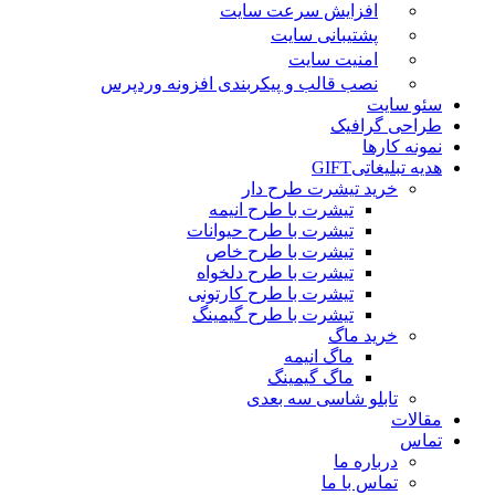
افزایش سرعت سایت
پشتیبانی سایت
امنیت سایت
نصب قالب و پیکربندی افزونه وردپرس
سئو سایت
طراحی گرافیک
نمونه کارها
هدیه تبلیغاتی
GIFT
خرید تیشرت طرح دار
تیشرت با طرح انیمه
تیشرت با طرح حیوانات
تیشرت با طرح خاص
تیشرت با طرح دلخواه
تیشرت با طرح کارتونی
تیشرت با طرح گیمینگ
خرید ماگ
ماگ انیمه
ماگ گیمینگ
تابلو شاسی سه بعدی
مقالات
تماس
درباره ما
تماس با ما