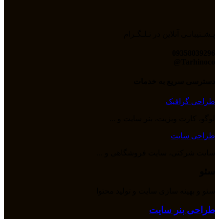
پـشـتیبانـی آنلاین در تـلـگـرام
09358039296
Tarhinoco@​
دسترسی سریع به خدمات
طراحی گرافیک
لوگو، کارت ویزیت، بنر سایت و ...
طراحی سایت
سایت شرکتی، سایت فروشگاهی و ...
سئو
سئو و بهینه سازی سایت و تولید محتوا
طراحی بنر سایت