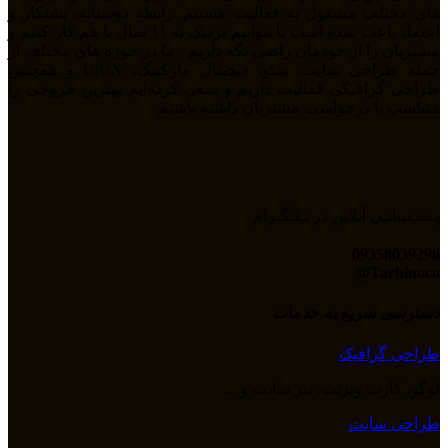
های مختلف مشغول به فعالیت هستیم. رابطه دوستانه، پشتکار و
اعتماد باعث شده است تا بتوانیم نزدیک به 11 سال با هم کار کنیم و
مشتریان را از خودمان راضی نگه داریم . ما در حوزه های مختلف از
جمله طراحی سایت، سئو، دیجیتال مارکتیگ، UiUX و همچنین
طراحی گرافیکی فعالیت داریم و سعی کرده‌ایم بهترین خروجی را
متناسب با درخواست مشتریان داشته باشیم.
پـشـتیبانـی آنلاین در تـلـگـرام
09358039296
Tarhinoco@​
دسترسی سریع به خدمات
طراحی گرافیک
لوگو، کارت ویزیت، بنر سایت و ...
طراحی سایت