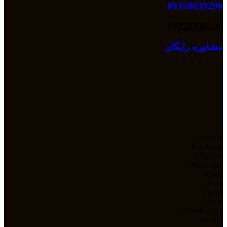
09358039296
09358039296
مشاوره رایگان
Pinterest
Facebook
Telegram
WhatsApp
Email
Print
Skype
Reddit
StumbleUpon
Twitter