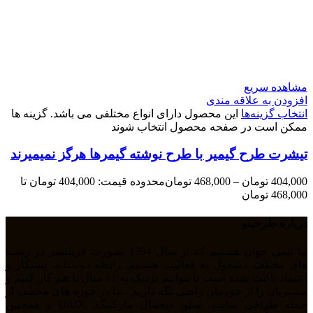
مشاهده سریع
افزودن به علاقه مندی
انتخاب گزینه‌ها
این محصول دارای انواع مختلفی می باشد. گزینه ها
ممکن است در صفحه محصول انتخاب شوند
تیشرت طرح گیمیر با طرح نوشته گیمرها هرگز نمیمیرند
404,000
تومان
–
468,000
تومان
محدوده قیمت: 404,000 تومان تا
468,000 تومان
درباره طرحینو
ما تیمی جوان هستیم که از سال 1394 بصورت فریلنسر در رشته
های مختلف مشغول به فعالیت هستیم. رابطه دوستانه، پشتکار و
اعتماد باعث شده است تا بتوانیم نزدیک به 11 سال با هم کار کنیم و
مشتریان را از خودمان راضی نگه داریم . ما در حوزه های مختلف از
جمله طراحی سایت، سئو، دیجیتال مارکتیگ، UiUX و همچنین