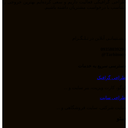
طراحی گرافیکی فعالیت داریم و سعی کرده‌ایم بهترین خروجی را
متناسب با درخواست مشتریان داشته باشیم.
پـشـتیبانـی آنلاین در تـلـگـرام
09358039296
Tarhinoco@​
دسترسی سریع به خدمات
طراحی گرافیک
لوگو، کارت ویزیت، بنر سایت و ...
طراحی سایت
سایت شرکتی، سایت فروشگاهی و ...
سئو