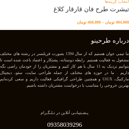
انتخاب گزینه‌ها
تیشرت طرح فان قارقار کلاغ
404,000
تومان
–
468,000
تومان
درباره طرحینو
ما تیمی جوان هستیم که از سال 1394 بصورت فریلنسر در رشته های مختلف
مشغول به فعالیت هستیم. رابطه دوستانه، پشتکار و اعتماد باعث شده است تا
بتوانیم نزدیک به 11 سال با هم کار کنیم و مشتریان را از خودمان راضی نگه
داریم . ما در حوزه های مختلف از جمله طراحی سایت، سئو، دیجیتال
مارکتیگ، UiUX و همچنین طراحی گرافیکی فعالیت داریم و سعی کرده‌ایم
بهترین خروجی را متناسب با درخواست مشتریان داشته باشیم.
پـشـتیبانـی آنلاین در تـلـگـرام
09358039296