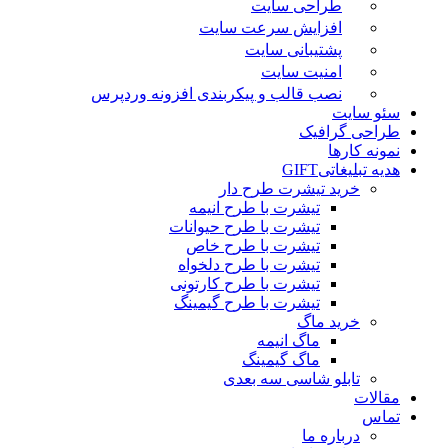
طراحی سایت
افزایش سرعت سایت
پشتیبانی سایت
امنیت سایت
نصب قالب و پیکربندی افزونه وردپرس
سئو سایت
طراحی گرافیک
نمونه کارها
هدیه تبلیغاتی
GIFT
خرید تیشرت طرح دار
تیشرت با طرح انیمه
تیشرت با طرح حیوانات
تیشرت با طرح خاص
تیشرت با طرح دلخواه
تیشرت با طرح کارتونی
تیشرت با طرح گیمینگ
خرید ماگ
ماگ انیمه
ماگ گیمینگ
تابلو شاسی سه بعدی
مقالات
تماس
درباره ما