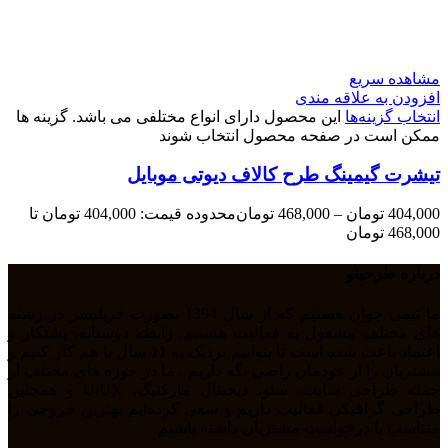
مشاهده سریع
افزودن به علاقه مندی
انتخاب گزینه‌ها
این محصول دارای انواع مختلفی می باشد. گزینه ها
ممکن است در صفحه محصول انتخاب شوند
تیشرت گیمینگ طرح کالاف دیوتی موبایل
404,000
تومان
–
468,000
تومان
محدوده قیمت: 404,000 تومان تا
468,000 تومان
درباره طرحینو
ما تیمی جوان هستیم که از سال 1394 بصورت فریلنسر در رشته
های مختلف مشغول به فعالیت هستیم. رابطه دوستانه، پشتکار و
اعتماد باعث شده است تا بتوانیم نزدیک به 11 سال با هم کار کنیم و
مشتریان را از خودمان راضی نگه داریم . ما در حوزه های مختلف از
جمله طراحی سایت، سئو، دیجیتال مارکتیگ، UiUX و همچنین
طراحی گرافیکی فعالیت داریم و سعی کرده‌ایم بهترین خروجی را
متناسب با درخواست مشتریان داشته باشیم.