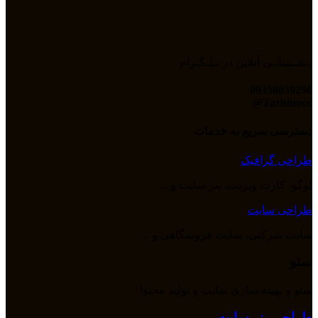
پـشـتیبانـی آنلاین در تـلـگـرام
09358039296
Tarhinoco@​
دسترسی سریع به خدمات
طراحی گرافیک
لوگو، کارت ویزیت، بنر سایت و ...
طراحی سایت
سایت شرکتی، سایت فروشگاهی و ...
سئو
سئو و بهینه سازی سایت و تولید محتوا
طراحی بنر سایت