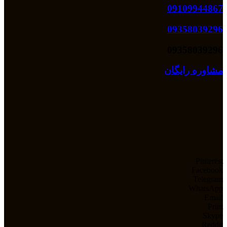
09109944867
09358039296
09358039296
مشاوره رایگان
Pinterest
Facebook
Telegram
WhatsApp
Email
Print
Skype
Reddit