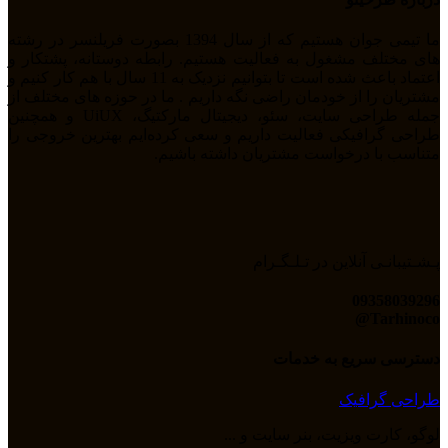
ما تیمی جوان هستیم که از سال 1394 بصورت فریلنسر در رشته
های مختلف مشغول به فعالیت هستیم. رابطه دوستانه، پشتکار و
اعتماد باعث شده است تا بتوانیم نزدیک به 11 سال با هم کار کنیم و
مشتریان را از خودمان راضی نگه داریم . ما در حوزه های مختلف از
جمله طراحی سایت، سئو، دیجیتال مارکتیگ، UiUX و همچنین
طراحی گرافیکی فعالیت داریم و سعی کرده‌ایم بهترین خروجی را
متناسب با درخواست مشتریان داشته باشیم.
پـشـتیبانـی آنلاین در تـلـگـرام
09358039296
Tarhinoco@​
دسترسی سریع به خدمات
طراحی گرافیک
لوگو، کارت ویزیت، بنر سایت و ...