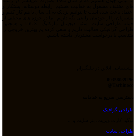
ما تیمی جوان هستیم که از سال 1394 بصورت فریلنسر در رشته
های مختلف مشغول به فعالیت هستیم. رابطه دوستانه، پشتکار و
اعتماد باعث شده است تا بتوانیم نزدیک به 11 سال با هم کار کنیم و
مشتریان را از خودمان راضی نگه داریم . ما در حوزه های مختلف از
جمله طراحی سایت، سئو، دیجیتال مارکتیگ، UiUX و همچنین
طراحی گرافیکی فعالیت داریم و سعی کرده‌ایم بهترین خروجی را
متناسب با درخواست مشتریان داشته باشیم.
پـشـتیبانـی آنلاین در تـلـگـرام
09358039296
Tarhinoco@​
دسترسی سریع به خدمات
طراحی گرافیک
لوگو، کارت ویزیت، بنر سایت و ...
طراحی سایت