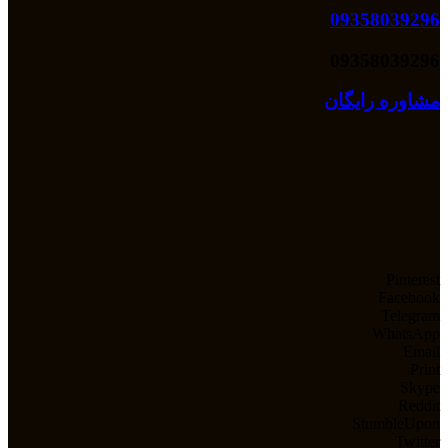
09358039296
09358039296
مشاوره رایگان
Pinterest
Facebook
Telegram
WhatsApp
Email
Print
Skype
Reddit
StumbleUpon
Twitter