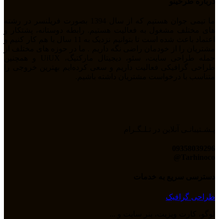
درباره طرحینو
ما تیمی جوان هستیم که از سال 1394 بصورت فریلنسر در رشته
های مختلف مشغول به فعالیت هستیم. رابطه دوستانه، پشتکار و
اعتماد باعث شده است تا بتوانیم نزدیک به 11 سال با هم کار کنیم و
مشتریان را از خودمان راضی نگه داریم . ما در حوزه های مختلف از
جمله طراحی سایت، سئو، دیجیتال مارکتیگ، UiUX و همچنین
طراحی گرافیکی فعالیت داریم و سعی کرده‌ایم بهترین خروجی را
متناسب با درخواست مشتریان داشته باشیم.
پـشـتیبانـی آنلاین در تـلـگـرام
09358039296
Tarhinoco@​
دسترسی سریع به خدمات
طراحی گرافیک
لوگو، کارت ویزیت، بنر سایت و ...