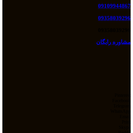
09109944867
09358039296
09358039296
مشاوره رایگان
Pinterest
Facebook
Telegram
WhatsApp
Email
Print
Skype
Reddit