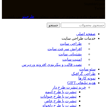
StumbleUpon
Twitter
کلیه حقوق مادی و معنوی این سایت متعلق به
طرحینو
می باشد.
جستجو
صفحه اصلی
خدمات طراحی سایت
طراحی سایت
افزایش سرعت سایت
پشتیبانی سایت
امنیت سایت
نصب قالب و پیکربندی افزونه وردپرس
سئو سایت
طراحی گرافیک
نمونه کارها
هدیه تبلیغاتی
GIFT
خرید تیشرت طرح دار
تیشرت با طرح انیمه
تیشرت با طرح حیوانات
تیشرت با طرح خاص
تیشرت با طرح دلخواه