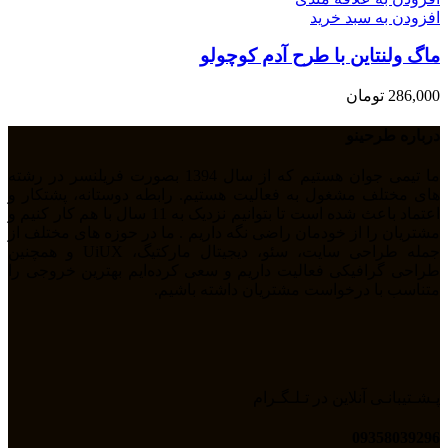
افزودن به سبد خرید
ماگ ولنتاین با طرح آدم کوچولو
286,000
تومان
درباره طرحینو
ما تیمی جوان هستیم که از سال 1394 بصورت فریلنسر در رشته
های مختلف مشغول به فعالیت هستیم. رابطه دوستانه، پشتکار و
اعتماد باعث شده است تا بتوانیم نزدیک به 11 سال با هم کار کنیم و
مشتریان را از خودمان راضی نگه داریم . ما در حوزه های مختلف از
جمله طراحی سایت، سئو، دیجیتال مارکتیگ، UiUX و همچنین
طراحی گرافیکی فعالیت داریم و سعی کرده‌ایم بهترین خروجی را
متناسب با درخواست مشتریان داشته باشیم.
پـشـتیبانـی آنلاین در تـلـگـرام
09358039296