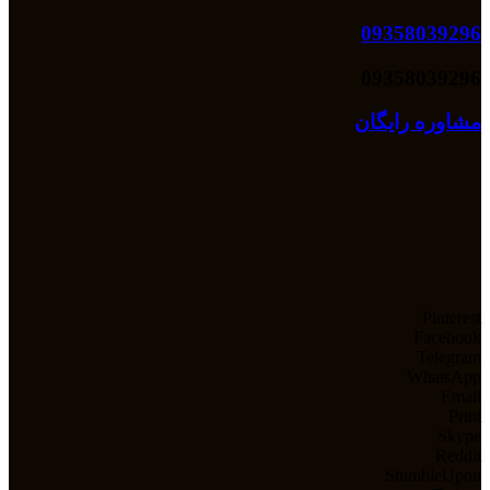
09358039296
09358039296
مشاوره رایگان
Pinterest
Facebook
Telegram
WhatsApp
Email
Print
Skype
Reddit
StumbleUpon