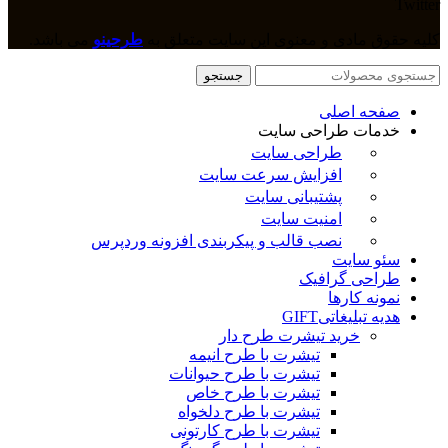
Twitter
کلیه حقوق مادی و معنوی این سایت متعلق به
طرحینو
می باشد.
جستجو
صفحه اصلی
خدمات طراحی سایت
طراحی سایت
افزایش سرعت سایت
پشتیبانی سایت
امنیت سایت
نصب قالب و پیکربندی افزونه وردپرس
سئو سایت
طراحی گرافیک
نمونه کارها
هدیه تبلیغاتی
GIFT
خرید تیشرت طرح دار
تیشرت با طرح انیمه
تیشرت با طرح حیوانات
تیشرت با طرح خاص
تیشرت با طرح دلخواه
تیشرت با طرح کارتونی