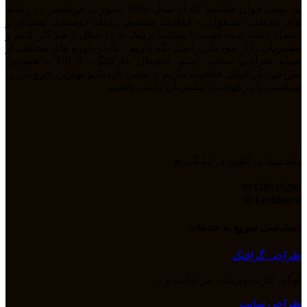
ما تیمی جوان هستیم که از سال 1394 بصورت فریلنسر در رشته
های مختلف مشغول به فعالیت هستیم. رابطه دوستانه، پشتکار و
اعتماد باعث شده است تا بتوانیم نزدیک به 11 سال با هم کار کنیم و
مشتریان را از خودمان راضی نگه داریم . ما در حوزه های مختلف از
جمله طراحی سایت، سئو، دیجیتال مارکتیگ، UiUX و همچنین
طراحی گرافیکی فعالیت داریم و سعی کرده‌ایم بهترین خروجی را
متناسب با درخواست مشتریان داشته باشیم.
پـشـتیبانـی آنلاین در تـلـگـرام
09358039296
Tarhinoco@​
دسترسی سریع به خدمات
طراحی گرافیک
لوگو، کارت ویزیت، بنر سایت و ...
طراحی سایت