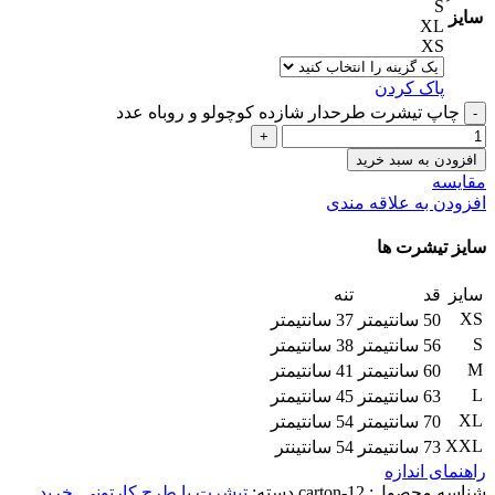
سایز
XL
XS
پاک کردن
چاپ تیشرت طرحدار شازده کوچولو و روباه عدد
افزودن به سبد خرید
مقایسه
افزودن به علاقه مندی
سایز تیشرت ها
سایز
قد
تنه
XS
50 سانتیمتر
37 سانتیمتر
S
56 سانتیمتر
38 سانتیمتر
M
60 سانتیمتر
41 سانتیمتر
L
63 سانتیمتر
45 سانتیمتر
XL
70 سانتیمتر
54 سانتیمتر
XXL
73 سانتیمتر
54 سانتینتر
راهنمای اندازه
شناسه محصول:
carton-12
دسته:
تیشرت با طرح کارتونی
,
خرید