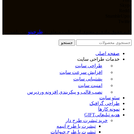
Skype
Reddit
StumbleUpon
Twitter
کلیه حقوق مادی و معنوی این سایت متعلق به
طرحینو
می باشد.
جستجو
صفحه اصلی
خدمات طراحی سایت
طراحی سایت
افزایش سرعت سایت
پشتیبانی سایت
امنیت سایت
نصب قالب و پیکربندی افزونه وردپرس
سئو سایت
طراحی گرافیک
نمونه کارها
هدیه تبلیغاتی
GIFT
خرید تیشرت طرح دار
تیشرت با طرح انیمه
تیشرت با طرح حیوانات