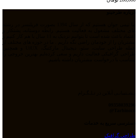
درباره طرحینو
ما تیمی جوان هستیم که از سال 1394 بصورت فریلنسر در رشته
های مختلف مشغول به فعالیت هستیم. رابطه دوستانه، پشتکار و
اعتماد باعث شده است تا بتوانیم نزدیک به 11 سال با هم کار کنیم و
مشتریان را از خودمان راضی نگه داریم . ما در حوزه های مختلف از
جمله طراحی سایت، سئو، دیجیتال مارکتیگ، UiUX و همچنین
طراحی گرافیکی فعالیت داریم و سعی کرده‌ایم بهترین خروجی را
متناسب با درخواست مشتریان داشته باشیم.
پـشـتیبانـی آنلاین در تـلـگـرام
09358039296
Tarhinoco@​
دسترسی سریع به خدمات
طراحی گرافیک