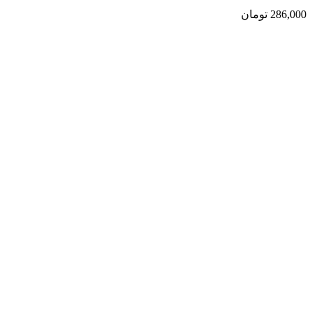
286,000
تومان