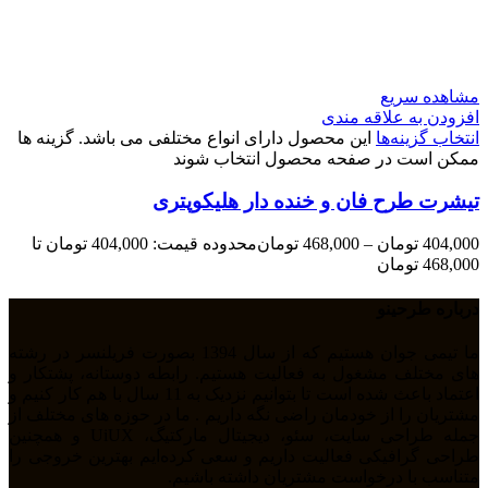
مشاهده سریع
افزودن به علاقه مندی
انتخاب گزینه‌ها
این محصول دارای انواع مختلفی می باشد. گزینه ها
ممکن است در صفحه محصول انتخاب شوند
تیشرت طرح فان و خنده دار هلیکوپتری
404,000
تومان
–
468,000
تومان
محدوده قیمت: 404,000 تومان تا
468,000 تومان
درباره طرحینو
ما تیمی جوان هستیم که از سال 1394 بصورت فریلنسر در رشته
های مختلف مشغول به فعالیت هستیم. رابطه دوستانه، پشتکار و
اعتماد باعث شده است تا بتوانیم نزدیک به 11 سال با هم کار کنیم و
مشتریان را از خودمان راضی نگه داریم . ما در حوزه های مختلف از
جمله طراحی سایت، سئو، دیجیتال مارکتیگ، UiUX و همچنین
طراحی گرافیکی فعالیت داریم و سعی کرده‌ایم بهترین خروجی را
متناسب با درخواست مشتریان داشته باشیم.