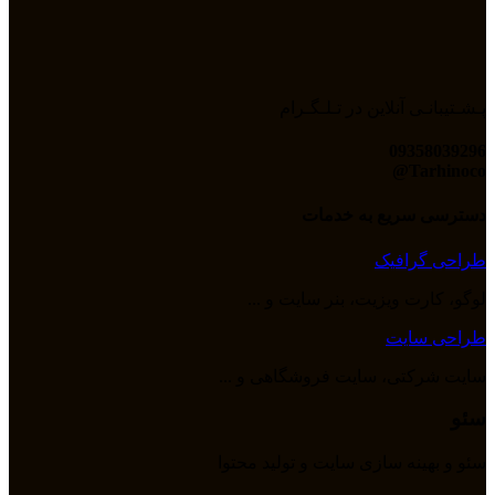
پـشـتیبانـی آنلاین در تـلـگـرام
09358039296
Tarhinoco@​
دسترسی سریع به خدمات
طراحی گرافیک
لوگو، کارت ویزیت، بنر سایت و ...
طراحی سایت
سایت شرکتی، سایت فروشگاهی و ...
سئو
سئو و بهینه سازی سایت و تولید محتوا