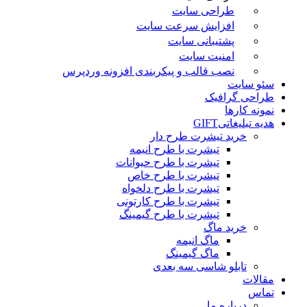
طراحی سایت
افزایش سرعت سایت
پشتیبانی سایت
امنیت سایت
نصب قالب و پیکربندی افزونه وردپرس
سئو سایت
طراحی گرافیک
نمونه کارها
هدیه تبلیغاتی
GIFT
خرید تیشرت طرح دار
تیشرت با طرح انیمه
تیشرت با طرح حیوانات
تیشرت با طرح خاص
تیشرت با طرح دلخواه
تیشرت با طرح کارتونی
تیشرت با طرح گیمینگ
خرید ماگ
ماگ انیمه
ماگ گیمینگ
تابلو شاسی سه بعدی
مقالات
تماس
درباره ما