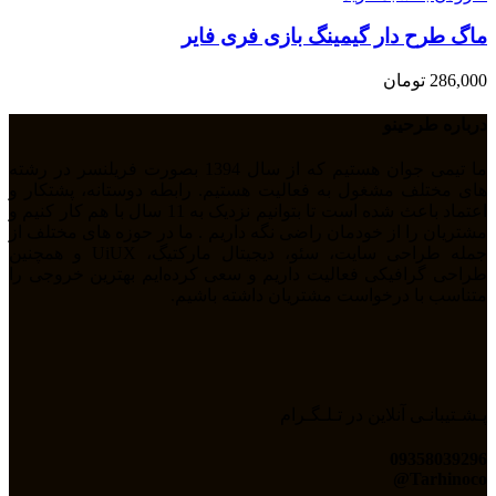
ماگ طرح دار گیمینگ بازی فری فایر
286,000
تومان
درباره طرحینو
ما تیمی جوان هستیم که از سال 1394 بصورت فریلنسر در رشته
های مختلف مشغول به فعالیت هستیم. رابطه دوستانه، پشتکار و
اعتماد باعث شده است تا بتوانیم نزدیک به 11 سال با هم کار کنیم و
مشتریان را از خودمان راضی نگه داریم . ما در حوزه های مختلف از
جمله طراحی سایت، سئو، دیجیتال مارکتیگ، UiUX و همچنین
طراحی گرافیکی فعالیت داریم و سعی کرده‌ایم بهترین خروجی را
متناسب با درخواست مشتریان داشته باشیم.
پـشـتیبانـی آنلاین در تـلـگـرام
09358039296
Tarhinoco@​