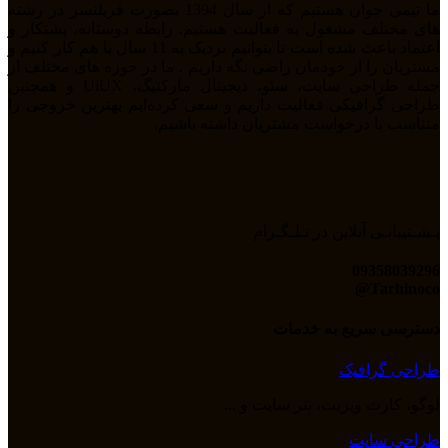
ما تیمی جوان هستیم که از سال 1394 بصورت فریلنسر در رشته
های مختلف مشغول به فعالیت هستیم. رابطه دوستانه، پشتکار و
اعتماد باعث شده است تا بتوانیم نزدیک به 11 سال با هم کار کنیم و
مشتریان را از خودمان راضی نگه داریم . ما در حوزه های مختلف از
جمله طراحی سایت، سئو، دیجیتال مارکتیگ، UiUX و همچنین
طراحی گرافیکی فعالیت داریم و سعی کرده‌ایم بهترین خروجی را
متناسب با درخواست مشتریان داشته باشیم.
پـشـتیبانـی آنلاین در تـلـگـرام
09358039296
Tarhinoco@​
دسترسی سریع به خدمات
طراحی گرافیک
لوگو، کارت ویزیت، بنر سایت و ...
طراحی سایت