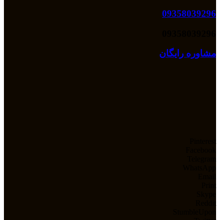
09358039296
09358039296
مشاوره رایگان
Pinterest
Facebook
Telegram
WhatsApp
Email
Print
Skype
Reddit
StumbleUpon