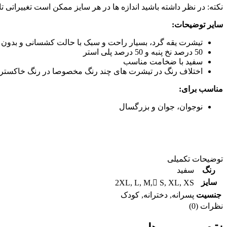
نکته: در نظر داشته باشید اندازه ها در هر سایز ممکن است تغییراتی تا 2 سانتی متر داشته باشند
سایر توضیحات:
تیشرت یقه گرد، بسیار راحت و سبک با حالت کشسانی و بدون 
50 درصد نخ پنبه و 50 درصد پلی استر
سفید با ضخامت مناسب
اختلاف رنگ در تیشرت های چند رنگ مخصوصا در رنگ خاکستری 
مناسب برای:
نوجوان، جوان و بزرگسال
توضیحات تکمیلی
رنگ
سفید
سایز
2XL
,
L
,
M
,
ُS
,
XL
,
XS
جنسیت
پسرانه
,
دخترانه
,
کودک
نظرات (0)