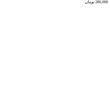
286,000
تومان