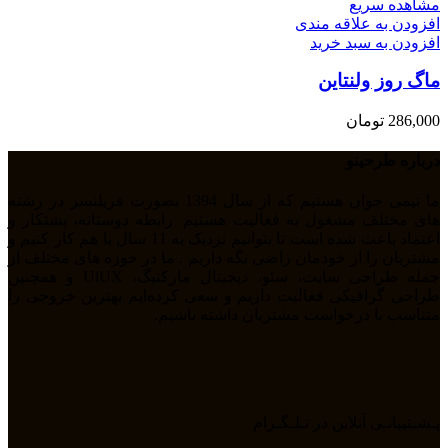
مشاهده سریع
افزودن به علاقه مندی
افزودن به سبد خرید
ماگ روز ولنتاین
286,000
تومان
درباره طرحینو
ما تیمی جوان هستیم که از سال 1394 بصورت فریلنسر در رشته
های مختلف مشغول به فعالیت هستیم. رابطه دوستانه، پشتکار و
اعتماد باعث شده است تا بتوانیم نزدیک به 11 سال با هم کار کنیم و
مشتریان را از خودمان راضی نگه داریم . ما در حوزه های مختلف از
جمله طراحی سایت، سئو، دیجیتال مارکتیگ، UiUX و همچنین
طراحی گرافیکی فعالیت داریم و سعی کرده‌ایم بهترین خروجی را
متناسب با درخواست مشتریان داشته باشیم.
پـشـتیبانـی آنلاین در تـلـگـرام