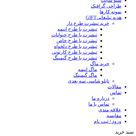
سئو سایت
طراحی گرافیک
نمونه کارها
هدیه تبلیغاتی
GIFT
خرید تیشرت طرح دار
تیشرت با طرح انیمه
تیشرت با طرح حیوانات
تیشرت با طرح خاص
تیشرت با طرح دلخواه
تیشرت با طرح کارتونی
تیشرت با طرح گیمینگ
خرید ماگ
ماگ انیمه
ماگ گیمینگ
تابلو شاسی سه بعدی
مقالات
تماس
درباره ما
تماس با ما
علاقه مندی
مقایسه
ورود / ثبت نام
سبد خرید