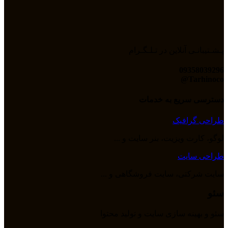
پـشـتیبانـی آنلاین در تـلـگـرام
09358039296
Tarhinoco@​
دسترسی سریع به خدمات
طراحی گرافیک
لوگو، کارت ویزیت، بنر سایت و ...
طراحی سایت
سایت شرکتی، سایت فروشگاهی و ...
سئو
سئو و بهینه سازی سایت و تولید محتوا