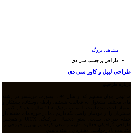
مشاهده بزرگ
طراحی برچسب سی دی
طراحی لیبل و کاور سی دی
درباره طرحینو
ما تیمی جوان هستیم که از سال 1394 بصورت فریلنسر در رشته
های مختلف مشغول به فعالیت هستیم. رابطه دوستانه، پشتکار و
اعتماد باعث شده است تا بتوانیم نزدیک به 11 سال با هم کار کنیم و
مشتریان را از خودمان راضی نگه داریم . ما در حوزه های مختلف از
جمله طراحی سایت، سئو، دیجیتال مارکتیگ، UiUX و همچنین
طراحی گرافیکی فعالیت داریم و سعی کرده‌ایم بهترین خروجی را
متناسب با درخواست مشتریان داشته باشیم.