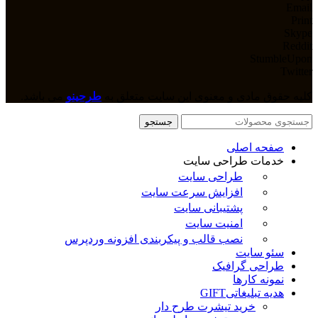
Email
Print
Skype
Reddit
StumbleUpon
Twitter
کلیه حقوق مادی و معنوی این سایت متعلق به
طرحینو
می باشد.
جستجو
صفحه اصلی
خدمات طراحی سایت
طراحی سایت
افزایش سرعت سایت
پشتیبانی سایت
امنیت سایت
نصب قالب و پیکربندی افزونه وردپرس
سئو سایت
طراحی گرافیک
نمونه کارها
هدیه تبلیغاتی
GIFT
خرید تیشرت طرح دار