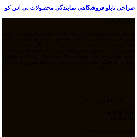
طراحی تابلو فروشگاهی نمایندگی محصولات تی اس کو
درباره طرحینو
ما تیمی جوان هستیم که از سال 1394 بصورت فریلنسر در رشته
های مختلف مشغول به فعالیت هستیم. رابطه دوستانه، پشتکار و
اعتماد باعث شده است تا بتوانیم نزدیک به 11 سال با هم کار کنیم و
مشتریان را از خودمان راضی نگه داریم . ما در حوزه های مختلف از
جمله طراحی سایت، سئو، دیجیتال مارکتیگ، UiUX و همچنین
طراحی گرافیکی فعالیت داریم و سعی کرده‌ایم بهترین خروجی را
متناسب با درخواست مشتریان داشته باشیم.
پـشـتیبانـی آنلاین در تـلـگـرام
09358039296
Tarhinoco@​
دسترسی سریع به خدمات