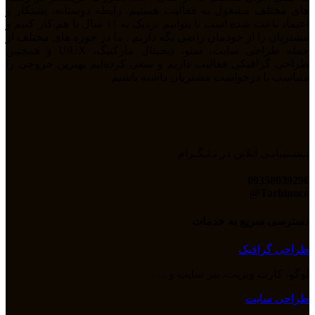
های مختلف مشغول به فعالیت هستیم. رابطه دوستانه، پشتکار و
اعتماد باعث شده است تا بتوانیم نزدیک به 11 سال با هم کار کنیم و
مشتریان را از خودمان راضی نگه داریم . ما در حوزه های مختلف از
جمله طراحی سایت، سئو، دیجیتال مارکتیگ، UiUX و همچنین
طراحی گرافیکی فعالیت داریم و سعی کرده‌ایم بهترین خروجی را
متناسب با درخواست مشتریان داشته باشیم.
پـشـتیبانـی آنلاین در تـلـگـرام
09358039296
Tarhinoco@​
دسترسی سریع به خدمات
طراحی گرافیک
لوگو، کارت ویزیت، بنر سایت و ...
طراحی سایت