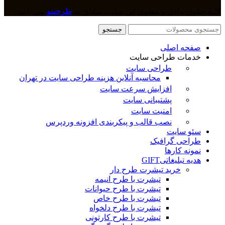
کلیه حقوق مادی و معنوی این سایت متعلق به
طرحینو
می باشد.
جستجو
صفحه اصلی
خدمات طراحی سایت
طراحی سایت
محاسبه آنلاین هزینه طراحی سایت در تهران
افزایش سرعت سایت
پشتیبانی سایت
امنیت سایت
نصب قالب و پیکربندی افزونه وردپرس
سئو سایت
طراحی گرافیک
نمونه کارها
هدیه تبلیغاتی
GIFT
خرید تیشرت طرح دار
تیشرت با طرح انیمه
تیشرت با طرح حیوانات
تیشرت با طرح خاص
تیشرت با طرح دلخواه
تیشرت با طرح کارتونی