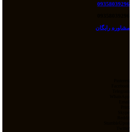
09358039296
09358039296
مشاوره رایگان
Pinterest
Facebook
Telegram
WhatsApp
Email
Print
Skype
Reddit
StumbleUpon
Twitter