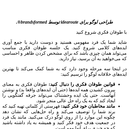
طراحی لوگو برای
idearoute
توسط
brandsformed®
.
با طوفان فکری شروع کنید
شاید شما یک فرد مفهومی هستید و دوست دارید با جمع آوری
ایده‌های کلامی شروع کنید. یک جلسه طوفان فکری مناسب
می‌تواند همان چیزی باشد که برای مشخص کردن ظاهر و احساسی
که می‌خواهید به آن برسید، نیاز دارید.
در اینجا سه مرحله وجود دارد که به شما کمک می‌کند تا بهترین
ایده‌های خلاقانه لوگو را ترسیم کنید:
قوانین طوفان فکری را دنبال کنید:
طوفان فکری به معنای
بیرون کشیدن همه ایده‌ها (حتی آن ایده‌های واقعا بد) و نوشتن
آنهاست. حتی یک ایده وحشتناک می‌تواند جرقه گفتگویی را
ایجاد کند که به یک راه حل عالی منجر شود.
مانند مخاطبان خود فکر کنید:
فهرستی از کلماتی تهیه کنید که
برند شما را توصیف می‌کند و راه حل‌هایی که نشان دهد
چگونه این موارد را از روی لوگو درک می‌کنید. مانند یک فرد
در جمعیت هدف خود فکر کنید و همیشه به یاد داشته باشید
که چه چیزی برای آنها مهم است.