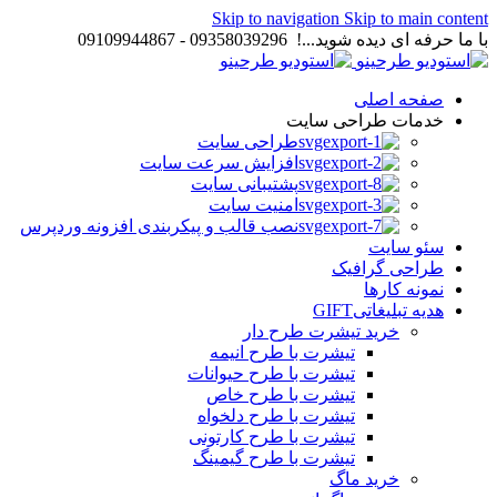
Skip to navigation
Skip to main content
با ما حرفه ای دیده شوید...! 09358039296 - 09109944867
صفحه اصلی
خدمات طراحی سایت
طراحی سایت
افزایش سرعت سایت
پشتیبانی سایت
امنیت سایت
نصب قالب و پیکربندی افزونه وردپرس
سئو سایت
طراحی گرافیک
نمونه کارها
هدیه تبلیغاتی
GIFT
خرید تیشرت طرح دار
تیشرت با طرح انیمه
تیشرت با طرح حیوانات
تیشرت با طرح خاص
تیشرت با طرح دلخواه
تیشرت با طرح کارتونی
تیشرت با طرح گیمینگ
خرید ماگ