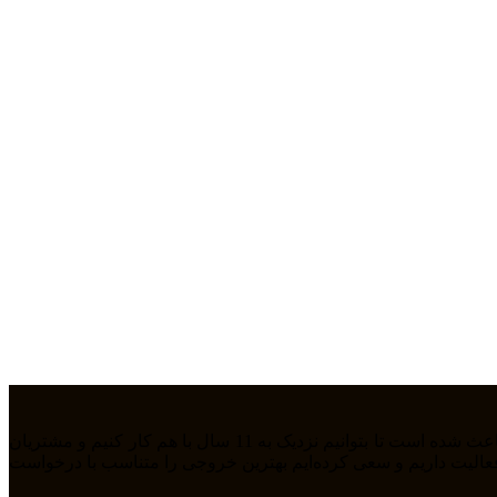
ما تیمی جوان هستیم که از سال 1394 بصورت فریلنسر در رشته های مختلف مشغول به فعالیت هستیم. رابطه دوستانه، پشتکار و اعتماد باعث شده است تا بتوانیم نزدیک به 11 سال با هم کار کنیم و مشتریان
مله طراحی سایت، سئو، دیجیتال مارکتیگ، UiUX و همچنین طراحی گرافیکی فعالیت داریم و سعی کرده‌ایم بهترین خروجی را متناسب با درخواست