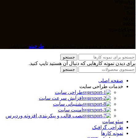
WhatsApp
Email
Print
Skype
Reddit
StumbleUpon
Twitter
کلیه حقوق مادی و معنوی این سایت متعلق به
طرحینو
می باشد.
جستجو
برای دیدن نمونه کارهایی که دنبال آن هستید تایپ کنید.
جستجو
صفحه اصلی
خدمات طراحی سایت
طراحی سایت
افزایش سرعت سایت
پشتیبانی سایت
امنیت سایت
نصب قالب و پیکربندی افزونه وردپرس
سئو سایت
طراحی گرافیک
نمونه کارها