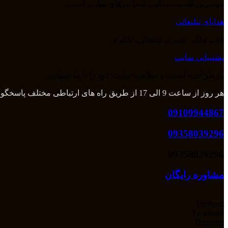
مهمترین قسمت سایت شما بنرهای سایت است.
هدایای تبلیغاتی
چاپ ماگ، تیشرت تبلیغاتی، تابلو و ...
پشتیبانی سایت
بازطراحی، امنیت و سلامت سایت خود را با ما بسپارید.
هر روز از ساعت 9 الی 17 از طریق راه های ارتباطی مختلف پاسخگوی شما هستیم و بعد از آن از طریق تلگرام و واتس اپ میتوانید با ما در تماس باشید.
09109944867
09358039296
09358039296
مشاوره رایگان
Pinterest
Facebook
Telegram