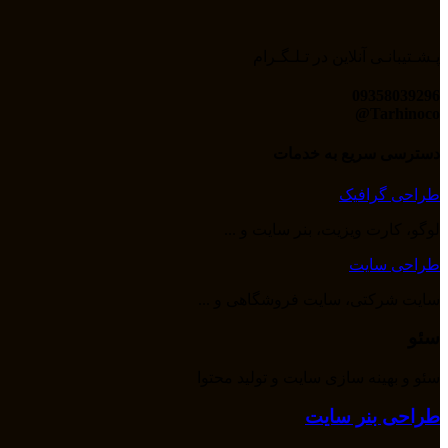
پـشـتیبانـی آنلاین در تـلـگـرام
09358039296
Tarhinoco@​
دسترسی سریع به خدمات
طراحی گرافیک
لوگو، کارت ویزیت، بنر سایت و ...
طراحی سایت
سایت شرکتی، سایت فروشگاهی و ...
سئو
سئو و بهینه سازی سایت و تولید محتوا
طراحی بنر سایت