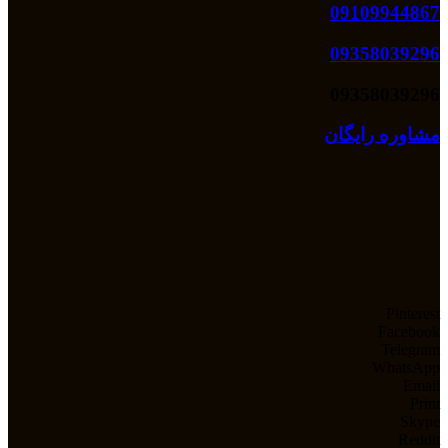
09109944867
09358039296
09358039296
مشاوره رایگان
Pinterest
Facebook
Telegram
WhatsApp
Email
Print
Skype
Reddit