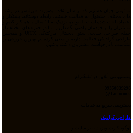
ما تیمی جوان هستیم که از سال 1394 بصورت فریلنسر در رشته
های مختلف مشغول به فعالیت هستیم. رابطه دوستانه، پشتکار و
اعتماد باعث شده است تا بتوانیم نزدیک به 11 سال با هم کار کنیم و
مشتریان را از خودمان راضی نگه داریم . ما در حوزه های مختلف از
جمله طراحی سایت، سئو، دیجیتال مارکتیگ، UiUX و همچنین
طراحی گرافیکی فعالیت داریم و سعی کرده‌ایم بهترین خروجی را
متناسب با درخواست مشتریان داشته باشیم.
پـشـتیبانـی آنلاین در تـلـگـرام
09358039296
Tarhinoco@​
دسترسی سریع به خدمات
طراحی گرافیک
لوگو، کارت ویزیت، بنر سایت و ...