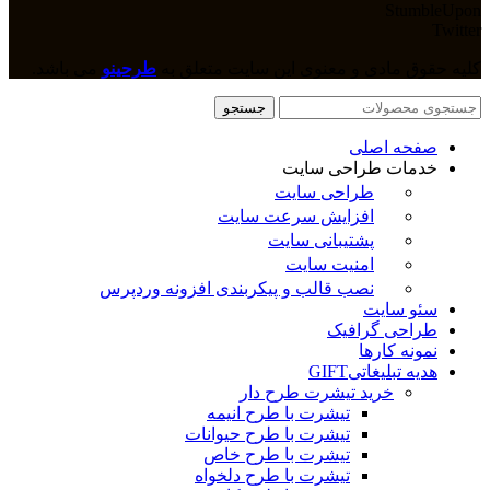
StumbleUpon
Twitter
کلیه حقوق مادی و معنوی این سایت متعلق به
طرحینو
می باشد.
جستجو
صفحه اصلی
خدمات طراحی سایت
طراحی سایت
افزایش سرعت سایت
پشتیبانی سایت
امنیت سایت
نصب قالب و پیکربندی افزونه وردپرس
سئو سایت
طراحی گرافیک
نمونه کارها
هدیه تبلیغاتی
GIFT
خرید تیشرت طرح دار
تیشرت با طرح انیمه
تیشرت با طرح حیوانات
تیشرت با طرح خاص
تیشرت با طرح دلخواه