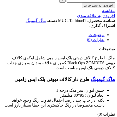
افزودن به سبد خرید
مقایسه
افزودن به علاقه مندی
شناسه محصول:
MUG-Tarhino41
دسته:
ماگ گیمینگ
اشتراک گذاری:
توضیحات
نظرات (0)
توضیحات
ماگ با طرح کالاف دیوتی بلک اپس زامبی شامل لوگوی کالاف
دیوتی Black Ops ZOMBIES که برای علاقه مندان به بازی جذاب
کالاف دیوتی بلک اپس مناسب است.
ماگ گیمینگ
طرح دار کالاف دیوتی بلک اپس زامبی
جنس لیوان: سرامیک درجه 1
ابعاد لیوان : 95*80 میلیمتر
نکته: در چاپ چند درصد احتمال تفاوت رنگ وجود خواهد
داشت مخصوصا در رنگ خاکستری این خطا بسیار بارز است.
نظرات (0)