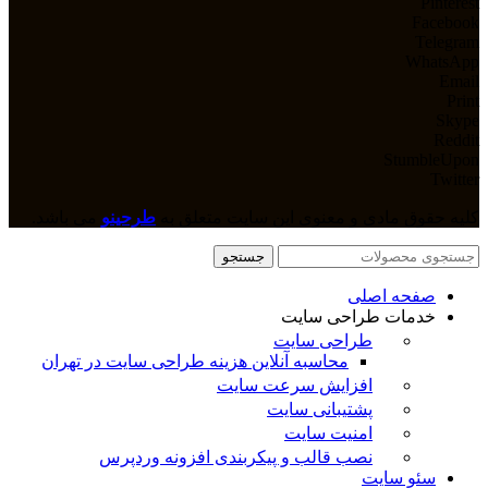
Pinterest
Facebook
Telegram
WhatsApp
Email
Print
Skype
Reddit
StumbleUpon
Twitter
کلیه حقوق مادی و معنوی این سایت متعلق به
طرحینو
می باشد.
جستجو
صفحه اصلی
خدمات طراحی سایت
طراحی سایت
محاسبه آنلاین هزینه طراحی سایت در تهران
افزایش سرعت سایت
پشتیبانی سایت
امنیت سایت
نصب قالب و پیکربندی افزونه وردپرس
سئو سایت