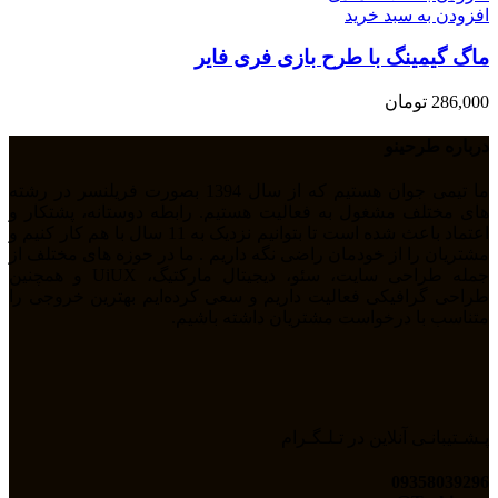
افزودن به سبد خرید
ماگ گیمینگ با طرح بازی فری فایر
286,000
تومان
درباره طرحینو
ما تیمی جوان هستیم که از سال 1394 بصورت فریلنسر در رشته
های مختلف مشغول به فعالیت هستیم. رابطه دوستانه، پشتکار و
اعتماد باعث شده است تا بتوانیم نزدیک به 11 سال با هم کار کنیم و
مشتریان را از خودمان راضی نگه داریم . ما در حوزه های مختلف از
جمله طراحی سایت، سئو، دیجیتال مارکتیگ، UiUX و همچنین
طراحی گرافیکی فعالیت داریم و سعی کرده‌ایم بهترین خروجی را
متناسب با درخواست مشتریان داشته باشیم.
پـشـتیبانـی آنلاین در تـلـگـرام
09358039296