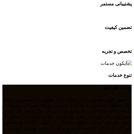
پشتیبانی مستمر
تضمین کیفیت
تخصص و تجربه
تنوع خدمات
درباره طرحینو
ما تیمی جوان هستیم که از سال 1394 بصورت فریلنسر در رشته
های مختلف مشغول به فعالیت هستیم. رابطه دوستانه، پشتکار و
اعتماد باعث شده است تا بتوانیم نزدیک به 11 سال با هم کار کنیم و
مشتریان را از خودمان راضی نگه داریم . ما در حوزه های مختلف از
جمله طراحی سایت، سئو، دیجیتال مارکتیگ، UiUX و همچنین
طراحی گرافیکی فعالیت داریم و سعی کرده‌ایم بهترین خروجی را
متناسب با درخواست مشتریان داشته باشیم.