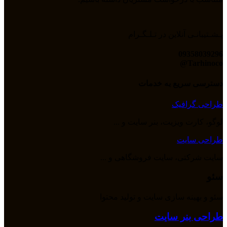
پـشـتیبانـی آنلاین در تـلـگـرام
09358039296
Tarhinoco@​
دسترسی سریع به خدمات
طراحی گرافیک
لوگو، کارت ویزیت، بنر سایت و ...
طراحی سایت
سایت شرکتی، سایت فروشگاهی و ...
سئو
سئو و بهینه سازی سایت و تولید محتوا
طراحی بنر سایت