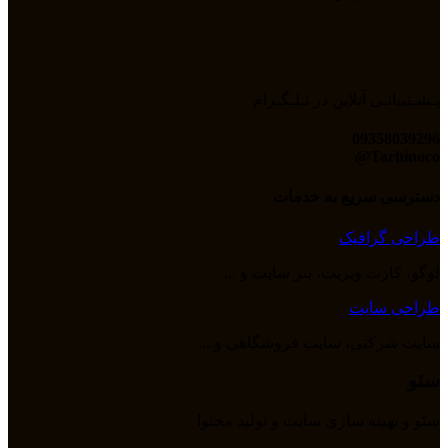
پـشـتیبانـی آنلاین در تـلـگـرام
09358039296
Tarhinoco@​
دسترسی سریع به خدمات
طراحی گرافیک
لوگو، کارت ویزیت، بنر سایت و ...
طراحی سایت
سایت شرکتی، سایت فروشگاهی و ...
سئو
سئو و بهینه سازی سایت و تولید محتوا