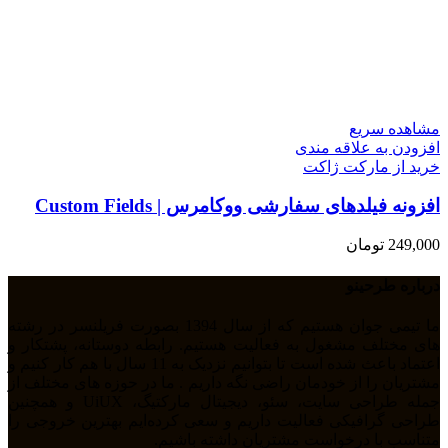
مشاهده سریع
افزودن به علاقه مندی
خرید از مارکت ژاکت
افزونه فیلدهای سفارشی ووکامرس | Custom Fields
249,000
تومان
درباره طرحینو
ما تیمی جوان هستیم که از سال 1394 بصورت فریلنسر در رشته
های مختلف مشغول به فعالیت هستیم. رابطه دوستانه، پشتکار و
اعتماد باعث شده است تا بتوانیم نزدیک به 11 سال با هم کار کنیم و
مشتریان را از خودمان راضی نگه داریم . ما در حوزه های مختلف از
جمله طراحی سایت، سئو، دیجیتال مارکتیگ، UiUX و همچنین
طراحی گرافیکی فعالیت داریم و سعی کرده‌ایم بهترین خروجی را
متناسب با درخواست مشتریان داشته باشیم.