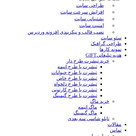
طراحی سایت
افزایش سرعت سایت
پشتیبانی سایت
امنیت سایت
نصب قالب و پیکربندی افزونه وردپرس
سئو سایت
طراحی گرافیک
نمونه کارها
هدیه تبلیغاتی
GIFT
خرید تیشرت طرح دار
تیشرت با طرح انیمه
تیشرت با طرح حیوانات
تیشرت با طرح خاص
تیشرت با طرح دلخواه
تیشرت با طرح کارتونی
تیشرت با طرح گیمینگ
خرید ماگ
ماگ انیمه
ماگ گیمینگ
تابلو شاسی سه بعدی
مقالات
تماس
درباره ما