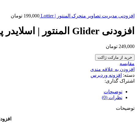
افزودنی مدیریت تصاویر متحرک المنتور | Lottier
199,000
تومان
افزودنی Glider المنتور | اسلایدر پیشرفته گلایدر
249,000
تومان
خرید از مارکت ژاکت
مقایسه
افزودن به علاقه مندی
دسته:
افزونه وردپرس
اشتراک گذاری:
توضیحات
نظرات (0)
توضیحات
ا
فزودنی Glider المنتور | اسلایدر پیشرفته المنتور گل