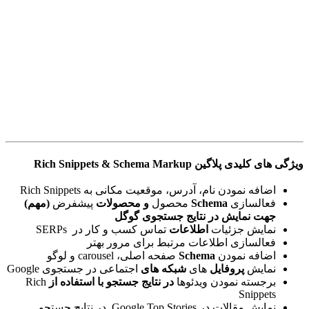
ویژگی های کلیدی
پلاگین Rich Snippets & Schema Markup
اضافه نمودن نام، آدرس، موقعیت مکانی به Rich Snippets
فعالسازی
Schema
محصول
و محصولات
پیشفرض
(مهم)
جهت نمایش در نتایج جستجوی گوگل
نمایش جزئیات
اطلاعات
تماس کسب و کار در SERPs
فعالسازی اطلاعات مرتبط برای مرور بهتر
اضافه نمودن
Schema
صفحه اصلی، carousel و لوگو
نمایش
پروفایل
های
شبکه های
اجتماعی در جستجوی Google
برجسته نمودن ویدئوها
در نتایج جستجو با استفاده از
Rich
Snippets
نمایش مقالات در Google Top Stories در نتایج جستجو