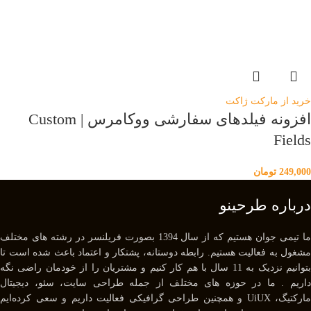
خرید از مارکت ژاکت
افزونه فیلدهای سفارشی ووکامرس | Custom
Fields
249,000
تومان
درباره طرحینو
ما تیمی جوان هستیم که از سال 1394 بصورت فریلنسر در رشته های مختلف
مشغول به فعالیت هستیم. رابطه دوستانه، پشتکار و اعتماد باعث شده است تا
بتوانیم نزدیک به 11 سال با هم کار کنیم و مشتریان را از خودمان راضی نگه
داریم . ما در حوزه های مختلف از جمله طراحی سایت، سئو، دیجیتال
مارکتیگ، UiUX و همچنین طراحی گرافیکی فعالیت داریم و سعی کرده‌ایم