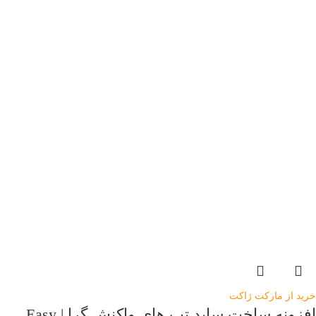
خرید از مارکت ژاکت
افزونه ساخت ساید تب های واکنش گرا | Easy