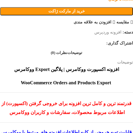
خرید از مارکت ژاکت
مقایسه
افزودن به علاقه مندی
دسته:
افزونه وردپرس
اشتراک گذاری:
توضیحات
نظرات (0)
توضیحات
افزونه اکسپورت ووکامرس | پلاگین Export ووکامرس
WooCommerce Orders and Products Export
قدرتمند ترین و کامل ترین افزونه برای خروجی گرفتن (اکسپورت) از
اطلاعات مربوط محصولات، سفارشات و کاربران ووکامرس
قابلیت تهیه خروجی از کلیه اطلاعات افزونه های مرتبط با ووکامرس