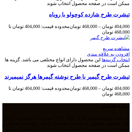
ممکن است در صفحه محصول انتخاب شوند
تیشرت طرح شازده کوچولو با روباه
404,000
تومان
–
468,000
تومان
محدوده قیمت: 404,000 تومان تا
468,000 تومان
مشاهده سریع
افزودن به علاقه مندی
انتخاب گزینه‌ها
این محصول دارای انواع مختلفی می باشد. گزینه ها
ممکن است در صفحه محصول انتخاب شوند
تیشرت طرح گیمیر با طرح نوشته گیمرها هرگز نمیمیرند
404,000
تومان
–
468,000
تومان
محدوده قیمت: 404,000 تومان تا
468,000 تومان
درباره طرحینو
ما تیمی جوان هستیم که از سال 1394 بصورت فریلنسر در رشته
های مختلف مشغول به فعالیت هستیم. رابطه دوستانه، پشتکار و
اعتماد باعث شده است تا بتوانیم نزدیک به 11 سال با هم کار کنیم و