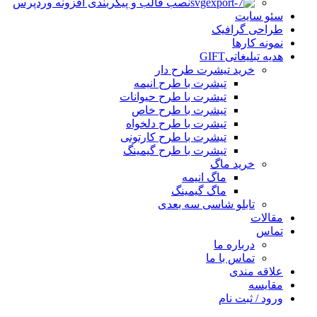
نصب قالب و پیکربندی افزونه وردپرس
سئو سایت
طراحی گرافیک
نمونه کارها
هدیه تبلیغاتی
GIFT
خرید تیشرت طرح دار
تیشرت با طرح انیمه
تیشرت با طرح حیوانات
تیشرت با طرح خاص
تیشرت با طرح دلخواه
تیشرت با طرح کارتونی
تیشرت با طرح گیمینگ
خرید ماگ
ماگ انیمه
ماگ گیمینگ
تابلو شاسی سه بعدی
مقالات
تماس
درباره ما
تماس با ما
علاقه مندی
مقایسه
ورود / ثبت نام