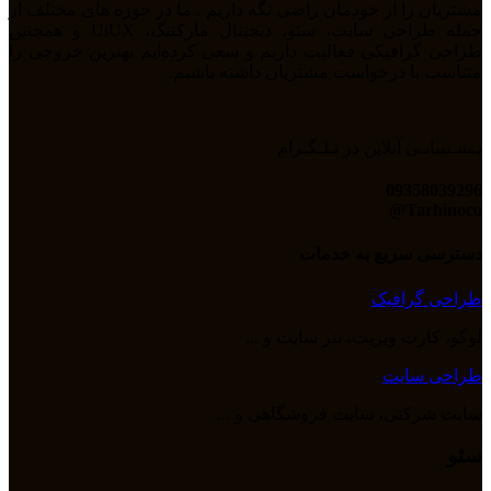
مشتریان را از خودمان راضی نگه داریم . ما در حوزه های مختلف از
جمله طراحی سایت، سئو، دیجیتال مارکتیگ، UiUX و همچنین
طراحی گرافیکی فعالیت داریم و سعی کرده‌ایم بهترین خروجی را
متناسب با درخواست مشتریان داشته باشیم.
پـشـتیبانـی آنلاین در تـلـگـرام
09358039296
Tarhinoco@​
دسترسی سریع به خدمات
طراحی گرافیک
لوگو، کارت ویزیت، بنر سایت و ...
طراحی سایت
سایت شرکتی، سایت فروشگاهی و ...
سئو