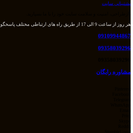
پشتیبانی سایت
بازطراحی، امنیت و سلامت سایت خود را با ما بسپارید.
هر روز از ساعت 9 الی 17 از طریق راه های ارتباطی مختلف پاسخگوی شما هستیم و بعد از آن از طریق تلگرام و واتس اپ میتوانید با ما در تماس باشید.
09109944867
09358039296
09358039296
مشاوره رایگان
Pinterest
Facebook
Telegram
WhatsApp
Email
Print
Skype
Reddit
StumbleUpon