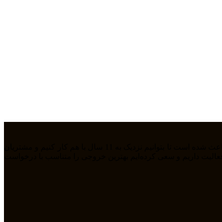
ما تیمی جوان هستیم که از سال 1394 بصورت فریلنسر در رشته های مختلف مشغول به فعالیت هستیم. رابطه دوستانه، پشتکار و اعتماد باعث شده است تا بتوانیم نزدیک به 11 سال با هم کار کنیم و مشتریان
مله طراحی سایت، سئو، دیجیتال مارکتیگ، UiUX و همچنین طراحی گرافیکی فعالیت داریم و سعی کرده‌ایم بهترین خروجی را متناسب با درخواست