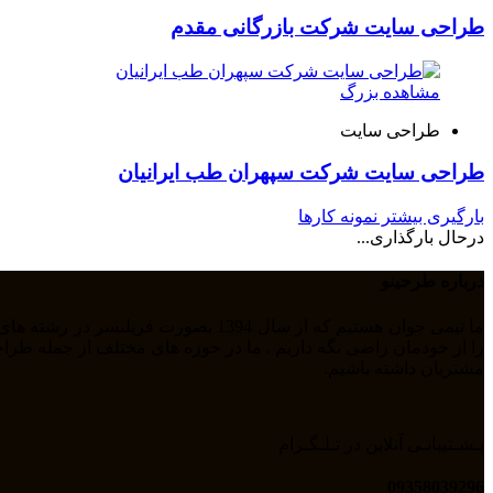
طراحی سایت شرکت بازرگانی مقدم
مشاهده بزرگ
طراحی سایت
طراحی سایت شرکت سپهران طب ایرانیان
بارگیری بیشتر نمونه کارها
درحال بارگذاری...
درباره طرحینو
مشتریان داشته باشیم.
پـشـتیبانـی آنلاین در تـلـگـرام
09358039296