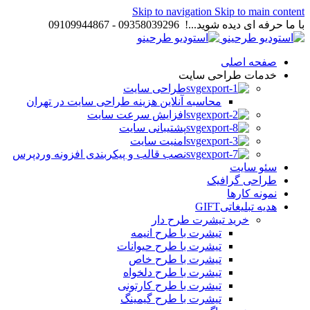
Skip to navigation
Skip to main content
با ما حرفه ای دیده شوید...! 09358039296 - 09109944867
صفحه اصلی
خدمات طراحی سایت
طراحی سایت
محاسبه آنلاین هزینه طراحی سایت در تهران
افزایش سرعت سایت
پشتیبانی سایت
امنیت سایت
نصب قالب و پیکربندی افزونه وردپرس
سئو سایت
طراحی گرافیک
نمونه کارها
هدیه تبلیغاتی
GIFT
خرید تیشرت طرح دار
تیشرت با طرح انیمه
تیشرت با طرح حیوانات
تیشرت با طرح خاص
تیشرت با طرح دلخواه
تیشرت با طرح کارتونی
تیشرت با طرح گیمینگ